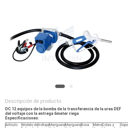
MAPA
DEL
SITIO
PRIVACY
POLICY
Descripción de producto
DC 12 equipos de la bomba de la transferencia de la urea DEF
del voltaje con la entrega 6meter riega
Especificaciones:
Artículo
Modelo de
Voltaje
Manguera
Manguera
Boca
Metro
Colas y
Sopo