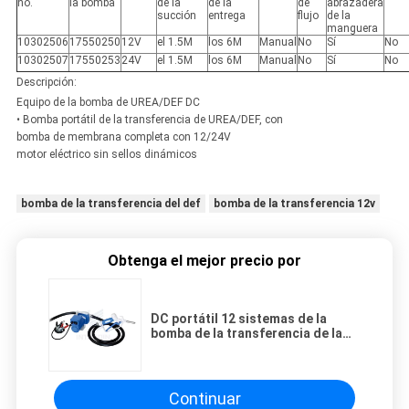
no.
la bomba
de la
de la
de
abrazadera
succión
entrega
flujo
de la
manguera
10302506
17550250
12V
el 1.5M
los 6M
Manual
No
Sí
No
10302507
17550253
24V
el 1.5M
los 6M
Manual
No
Sí
No
Descripción:
Equipo de la bomba de UREA/DEF DC
• Bomba portátil de la transferencia de UREA/DEF, con
bomba de membrana completa con 12/24V
motor eléctrico sin sellos dinámicos
bomba de la transferencia del def
bomba de la transferencia 12v
Obtenga el mejor precio por
DC portátil 12 sistemas de la
bomba de la transferencia de la
urea del voltaje con la manguera
de la entrega de 6 metros
Continuar