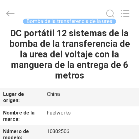
2026
Intradin（Shanghai）
Machinery
Co
Ltd.
Bomba de la transferencia de la urea
All
Rights
Reserved.
DC portátil 12 sistemas de la
HOGAR
bomba de la transferencia de
PRODUCTOS
la urea del voltaje con la
manguera de la entrega de 6
VÍDEOS
metros
SOBRE
Lugar de
China
origen:
NOSOTROS
Nombre de la
Fuelworks
marca:
TOUR
POR
Número de
10302506
modelo: