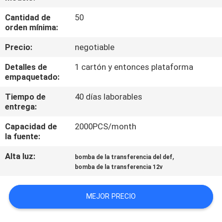
LA
Cantidad de
50
FÁBRICA
orden mínima:
Precio:
negotiable
CONTROL
Detalles de
1 cartón y entonces plataforma
DE
empaquetado:
CALIDAD
Tiempo de
40 días laborables
entrega:
CONTÁCTENOS
Capacidad de
2000PCS/month
la fuente:
NOTICIAS
Alta luz:
,
bomba de la transferencia del def
bomba de la transferencia 12v
SOLICITAR
MEJOR PRECIO
PRESUPUESTO