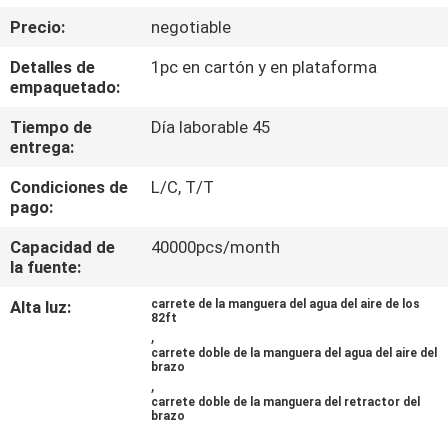
LA
Precio:
negotiable
FÁBRICA
Detalles de
1pc en cartón y en plataforma
empaquetado:
CONTROL
Tiempo de
Día laborable 45
DE
entrega:
CALIDAD
Condiciones de
L/C, T/T
pago:
CONTÁCTENOS
Capacidad de
40000pcs/month
la fuente:
NOTICIAS
Alta luz:
carrete de la manguera del agua del aire de los
82ft
,
carrete doble de la manguera del agua del aire del
SOLICITAR
brazo
,
PRESUPUESTO
carrete doble de la manguera del retractor del
brazo