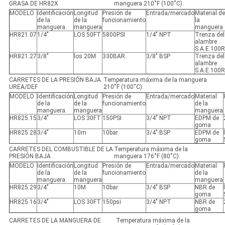
GRASA DE HR82X
manguera 210˚F (100˚C).
MODELO
Identificación
Longitud
Presión de
Entrada/mercado
Material de
de la
de la
funcionamiento
la
manguera.
manguera
manguera
HR821.07
1/4"
LOS 50FT
5800PSI
1/4" NPT
Trenza del
alambre
S.A.E.100
HR821.27
3/8"
los 20M
330BAR
3/8" BSP
Trenza del
alambre
S.A.E.100
CARRETES DE LA PRESIÓN BAJA
Temperatura máxima de la manguera
UREA/DEF
210˚F (100˚C).
MODELO
Identificación
Longitud
Presión de
Entrada/mercado
Material
de la
de la
funcionamiento
de la
manguera.
manguera
manguera
HR825.15
3/4"
LOS 30FT
150PSI
3/4" NPT
EDPM de
goma
HR825.28
3/4"
10m
10bar
3/4" BSP
EDPM de
goma
CARRETES DEL COMBUSTIBLE DE LA
Temperatura máxima de la
PRESIÓN BAJA
manguera 176˚F (80˚C).
MODELO
Identificación
Longitud
Presión de
Entrada/mercado
Material
de la
de la
funcionamiento
de la
manguera.
manguera
manguera
HR825.29
3/4"
10M
10bar
3/4" BSP
NBR de
goma
HR825.16
3/4"
LOS 30FT
150psi
3/4" NPT
NBR de
goma
CARRETES DE LA MANGUERA DE
Temperatura máxima de la