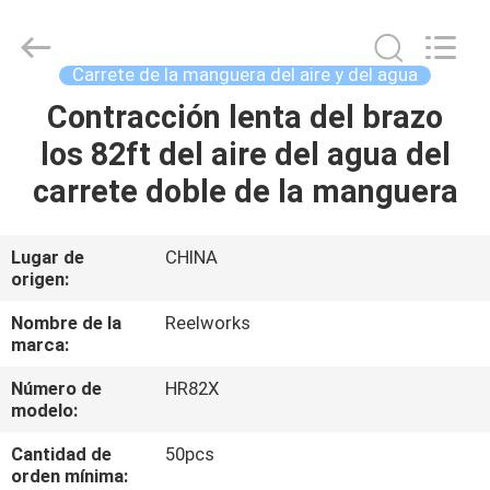
2026
Intradin（Shanghai）
Machinery
Co
Ltd.
Carrete de la manguera del aire y del agua
All
Rights
Reserved.
Contracción lenta del brazo
HOGAR
los 82ft del aire del agua del
PRODUCTOS
carrete doble de la manguera
VÍDEOS
Lugar de
CHINA
origen:
SOBRE
Nombre de la
Reelworks
marca:
NOSOTROS
Número de
HR82X
modelo:
TOUR
Cantidad de
50pcs
POR
orden mínima: