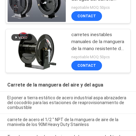
doble de la manguera
negotiable MOQ:50pcs
CONTACT
carretes inestables
manuales de la manguera
de la mano resistente de
la presión de
negotiable MOQ:50pcs
funcionamiento 4000psi
CONTACT
Carrete de la manguera del aire y del agua
El poner a tierra estático de acero industrial aspa abrazadera
del cocodrilo para las estaciones de reaprovisionamiento de
combustible
carrete de acero el 1/2 " NPT de la manguera de aire de la
manivela de los 90M Heavy Duty Stainless