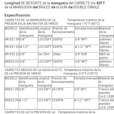
Longitud
DE RESORTE de la
manguera
del CARRETE los
82FT
de la MANGUERA
del
BRAZO
de
la GUÍA
de
DOUBLE/SINGLE
Especificación:
CARRETES DE LA MANGUERA DE LA
Temperatura máxima de la
PRESIÓN BAJA AIR/WATER DE HR82X
manguera 176˚F (80˚C).
MODELO
Identificación
Longitud
Presión de
Entrada/mercado
Material
de la
de la
funcionamiento
de la
manguera.
manguera
manguera
HR.821.09
3/8"
LOS 50FT
300PSI
3/8" NPT
polímero
híbrido
HR.821.02
el 1/2”
LOS 50FT
300PSI
el 1/2 " NPT
polímero
híbrido
HR.825.22
3/8"
los 25m
20bar
3/8" BSP
NBR de
goma
HR822.04
3/8"
LOS 50FT
300PSI
3/8" NPT
polímero
híbrido
CARRETES MEDIOS DE LA AGUA/ACEITE
Temperatura máxima de la
DE LA PRESIÓN DE HR82X
manguera 210˚F (100˚C).
MODELO
Identificación
Longitud
Presión de
Entrada/mercado
Material de
de la
de la
funcionamiento
la
manguera.
manguera
manguera
HR821.05
3/8"
LOS 50FT
2610PSI
3/8" NPT
Trenza del
alambre
S.A.E.100
HR822.09
el 1/2”
LOS 50FT
3230PSI
el 1/2 " NPT
Trenza del
alambre
S.A.E.100
CARRETES DE ALTA PRESIÓN DE LA
Temperatura máxima de la