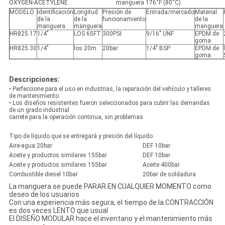
OXYGEN-ACETYLENE
manguera 176˚F (80˚C).
MODELO
Identificación
Longitud
Presión de
Entrada/mercado
Material
de la
de la
funcionamiento
de la
manguera.
manguera
manguera
HR825.17
1/4"
LOS 65FT
300PSI
9/16" UNF
EPDM de
goma
HR825.30
1/4"
los 20m
20bar
1/4" BSP
EPDM de
goma
Descripciones:
• Perfeccione para el uso en industrias, la reparación del vehículo y talleres
de mantenimiento
• Los diseños resistentes fueron seleccionados para cubrir las demandas
de un grado industrial
carrete para la operación continua, sin problemas
Tipo de líquido que se entregará y presión del líquido
Aire-agua 20bar
DEF 10bar
Aceite y productos similares 155bar
DEF 10bar
Aceite y productos similares 155bar
Aceite 400bar
Combustible diesel 10bar
20bar de soldadura
La manguera se puede PARAR EN CUALQUIER MOMENTO como
deseo de los usuarios
Con una experiencia más segura, el tiempo de la CONTRACCIÓN
es dos veces LENTO que usual
El DISEÑO MODULAR hace el inventario y el mantenimiento más