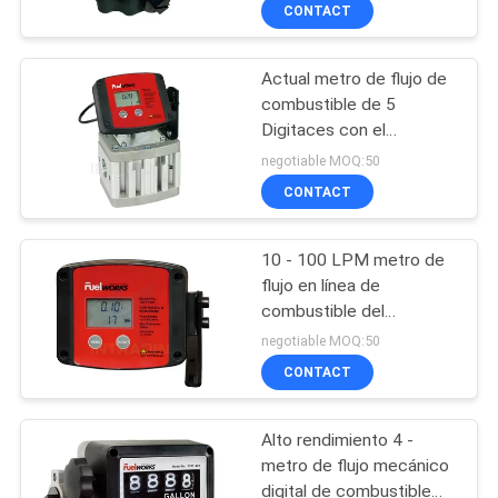
accionada por la batería
LA
CONTACT
3.6V
FÁBRICA
Actual metro de flujo de
combustible de 5
CONTROL
Digitaces con el
DE
indicador de batería bajo
negotiable MOQ:50
435psi/30bar
CALIDAD
CONTACT
10 - 100 LPM metro de
CONTÁCTENOS
flujo en línea de
combustible del
NOTICIAS
engranaje oval del flujo
negotiable MOQ:50
con 15 metros de
CONTACT
longitud del cordón
SOLICITAR
Alto rendimiento 4 -
PRESUPUESTO
metro de flujo mecánico
digital de combustible