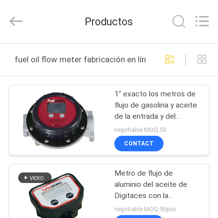
2026
Intradin（Shanghai）
Machinery
Productos
Co
Ltd.
All
Rights
Reserved.
HOGAR
fuel oil flow meter fabricación en línea
PRODUCTOS
1" exacto los metros de
flujo de gasolina y aceite
VÍDEOS
de la entrada y del
mercado con la
negotiable MOQ:50
exhibición del LCD, cara
SOBRE
CONTACT
ajustó 360º
NOSOTROS
Metro de flujo de
aluminio del aceite de
TOUR
Digitaces con la
POR
exhibición del LCD
negotiable MOQ:50pcs