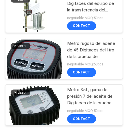
Digitaces del equipo de
la transferencia del
aceite con el codo de la
negotiable MOQ:50pcs
conexión y el tubo de
CONTACT
dren de dispensación del
golpecito
Metro rugoso del aceite
de 45 Digitaces del litro
de la prueba de
fragmento, gama flúida 1
negotiable MOQ:50pcs
- 12 galones/minuto
CONTACT
Metro 35L, gama de
presión 7 del aceite de
Digitaces de la prueba 5
de la prenda
negotiable MOQ:50pcs
impermeable y de aceite
CONTACT
- 1500psi