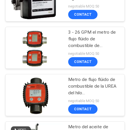
MAPA
50psi 3.5BAR
negotiable MOQ:50
DEL
CONTACT
SITIO
3 - 26 GPM el metro de
flujo flúido de
PRIVACY
combustible de
Digitaces de la turbina
POLICY
negotiable MOQ:50
del flujo para el keroseno
CONTACT
diesel
Metro de flujo flúido de
combustible de la UREA
del hilo
masculino/femenino con
negotiable MOQ:50
la cámara de medición
CONTACT
de aluminio
Metro del aceite de