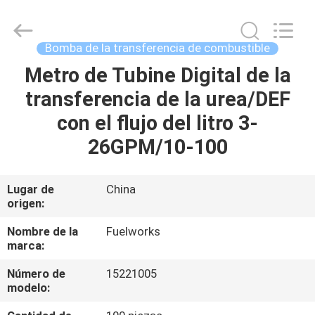
2026
Intradin（Shanghai）
Machinery
Co
Ltd.
Bomba de la transferencia de combustible
All
Rights
Reserved.
Metro de Tubine Digital de la
HOGAR
transferencia de la urea/DEF
PRODUCTOS
con el flujo del litro 3-
26GPM/10-100
VÍDEOS
Lugar de
China
origen:
SOBRE
NOSOTROS
Nombre de la
Fuelworks
marca:
TOUR
Número de
15221005
modelo:
POR