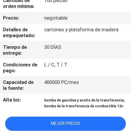
Cantidad de
100 piezas
LA
orden mínima:
FÁBRICA
Precio:
negotiable
Detalles de
cartones y plataforma de madera
CONTROL
empaquetado:
DE
Tiempo de
30 DÍAS
CALIDAD
entrega:
Condiciones de
L / C, T / T
CONTÁCTENOS
pago:
Capacidad de
400000 PC/mes
la fuente:
NOTICIAS
Alta luz:
,
bomba de gasolina y aceite de la transferencia
bomba de la transferencia de combustible 12v
SOLICITAR
PRESUPUESTO
MEJOR PRECIO