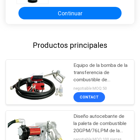
Continuar
Productos principales
Equipo de la bomba de la
transferencia de
combustible de
Fuelworks 10304010A
negotiable MOQ:50
12V 10GPM con 13'
CONTACT
manguera y boca manual
Diseño autocebante de
la paleta de combustible
20GPM/76LPM de la
transferencia de los
negotiable MOQ:100 piezas