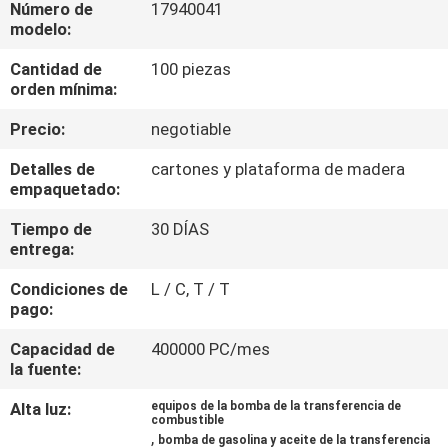
LA
Número de
17940041
modelo:
FÁBRICA
Cantidad de
100 piezas
orden mínima:
CONTROL
Precio:
negotiable
DE
Detalles de
cartones y plataforma de madera
CALIDAD
empaquetado:
Tiempo de
30 DÍAS
CONTÁCTENOS
entrega:
Condiciones de
L / C, T / T
NOTICIAS
pago:
Capacidad de
400000 PC/mes
SOLICITAR
la fuente:
PRESUPUESTO
Alta luz:
equipos de la bomba de la transferencia de
combustible
,
bomba de gasolina y aceite de la transferencia