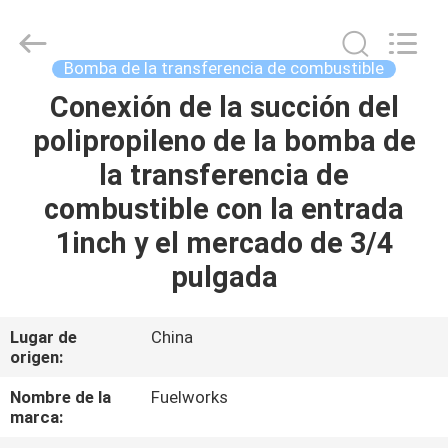
2026
Intradin（Shanghai）
Machinery
Co
Ltd.
Bomba de la transferencia de combustible
All
Rights
Reserved.
Conexión de la succión del
HOGAR
polipropileno de la bomba de
PRODUCTOS
la transferencia de
combustible con la entrada
VÍDEOS
1inch y el mercado de 3/4
pulgada
SOBRE
NOSOTROS
Lugar de
China
origen:
TOUR
Nombre de la
Fuelworks
marca:
POR