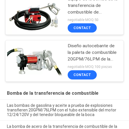
transferencia de
combustible de
Fuelworks 10304010A
negotiable MOQ:50
12V 10GPM con 13'
CONTACT
manguera y boca manual
Diseño autocebante de
la paleta de combustible
20GPM/76LPM de la
transferencia de los
negotiable MOQ:100 piezas
equipos resistentes de la
CONTACT
bomba para el montaje
del tanque o del barril
Bomba de la transferencia de combustible
Las bombas de gasolina y aceite a prueba de explosiones
transfieren 20GPM/76LPM con el tubo extensible del motor
12/24/120V y del tenedor bloqueable de la boca
La bomba de acero de la transferencia de combustible de la