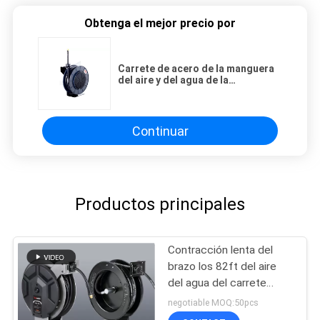
Obtenga el mejor precio por
Carrete de acero de la manguera
del aire y del agua de la
construcción con la manguera
híbrida los 20m del polímero el
15m
Continuar
Productos principales
Contracción lenta del
brazo los 82ft del aire
del agua del carrete
doble de la manguera
negotiable MOQ:50pcs