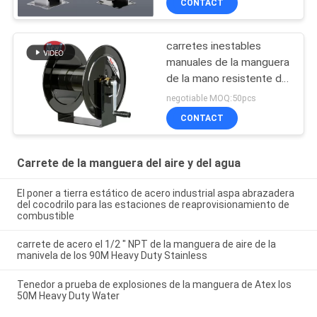
CONTACT
carretes inestables
manuales de la manguera
de la mano resistente de
la presión de
negotiable MOQ:50pcs
funcionamiento 4000psi
CONTACT
Carrete de la manguera del aire y del agua
El poner a tierra estático de acero industrial aspa abrazadera
del cocodrilo para las estaciones de reaprovisionamiento de
combustible
carrete de acero el 1/2 " NPT de la manguera de aire de la
manivela de los 90M Heavy Duty Stainless
Tenedor a prueba de explosiones de la manguera de Atex los
50M Heavy Duty Water