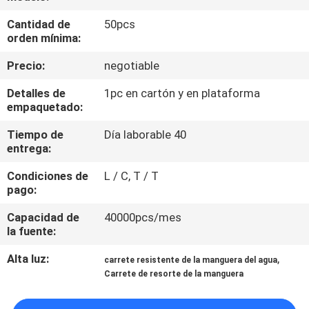
LA
Cantidad de
50pcs
FÁBRICA
orden mínima:
Precio:
negotiable
CONTROL
Detalles de
1pc en cartón y en plataforma
DE
empaquetado:
CALIDAD
Tiempo de
Día laborable 40
entrega:
CONTÁCTENOS
Condiciones de
L / C, T / T
pago:
NOTICIAS
Capacidad de
40000pcs/mes
la fuente:
SOLICITAR
Alta luz:
,
carrete resistente de la manguera del agua
Carrete de resorte de la manguera
PRESUPUESTO