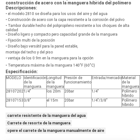
construcción de acero con la manguera híbrida del polímero
Descripciones:
• el modelo 2810 se diseña para los usos del aire y del agua
• Construcción de acero con la capa resistente a la corrosión del polvo
• Tambor durable hecho del polipropileno resistente a los choques de alta
calidad
• Diseño ligero y compacto pero capacidad grande de la manguera
• Fijación multi de la posición
• Diseño bajo versátil para la pared estable,
montaje del techo y del piso
• ventaja de los 0.9m en la manguera para la opción
• Temperatura máxima de la manguera 140˚F (60˚C)
Especificación:
MODELO
Identificación
Longitud
Presión de
Entrada/mercado
Material
de la
de la
funcionamiento
de la
manguera.
manguera
manguera
28107202
1/4"
los 20m
20bar
1/4"
Polímero
híbrido
28107153
3/8"
el 15m
20bar
1/4"/3/8"
Polímero
híbrido
carrete resistente de la manguera del agua
Carrete de resorte de la manguera
opere el carrete de la manguera manualmente de aire