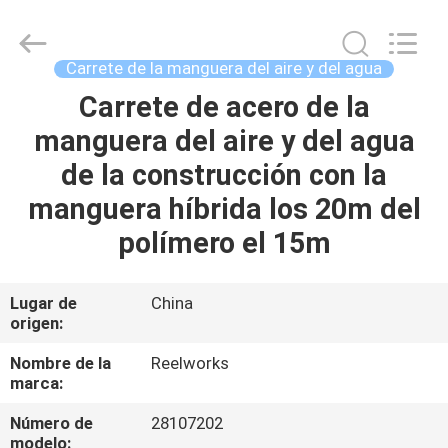
2026
Intradin（Shanghai）
Machinery
Co
Ltd.
Carrete de la manguera del aire y del agua
All
Rights
Reserved.
Carrete de acero de la
HOGAR
manguera del aire y del agua
PRODUCTOS
de la construcción con la
manguera híbrida los 20m del
VÍDEOS
polímero el 15m
SOBRE
Lugar de
China
origen:
NOSOTROS
Nombre de la
Reelworks
marca:
TOUR
POR
Número de
28107202
modelo: